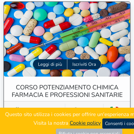
Leggi di più
Iscriviti Ora
CORSO POTENZIAMENTO CHIMICA
FARMACIA E PROFESSIONI SANITARIE
04/09/2026 16:00
200.00€
Questo sito utilizza i cookies per offrire un'esperienza mi
Visita la nostra
Cookie policy
Consenti i coo
Rifiuta i cookie non essenziali