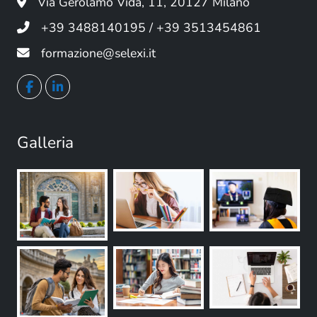
Via Gerolamo Vida, 11, 20127 Milano
+39 3488140195 / +39 3513454861
formazione@selexi.it
Galleria