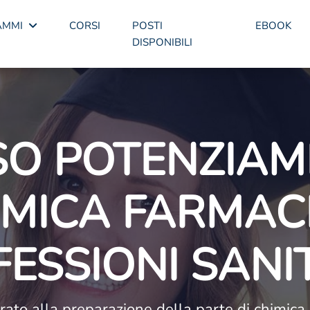
AMMI
CORSI
POSTI
EBOOK
DISPONIBILI
SO POTENZIAM
IMICA FARMACI
ESSIONI SANI
irato alla preparazione della parte di chimica