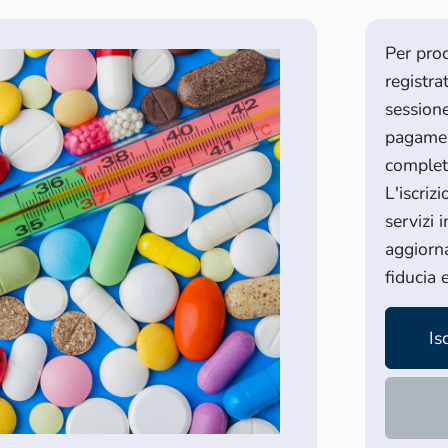
Per pro
registra
sessione
pagamen
complet
L'iscriz
servizi 
aggiorna
fiducia 
Is