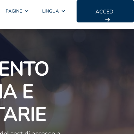
PAGINE
LINGUA
ACCEDI
ENTO
A E
TARIE
 del test di accesso a