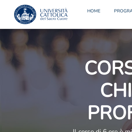
HOME
PROGR
COR
CH
PROF
Il corso di 6 ore è m